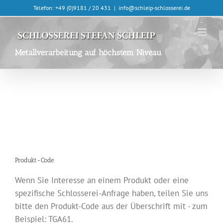
Skip
Telefon: +49 (0)9181 / 20 431
|
info@schleip-schlosserei.de
to
content
Metallverarbeitung auf höchstem Niveau
Produkt-Code
Wenn Sie Interesse an einem Produkt oder eine
spezifische Schlosserei-Anfrage haben, teilen Sie uns
bitte den Produkt-Code aus der Überschrift mit - zum
Beispiel: TGA61.